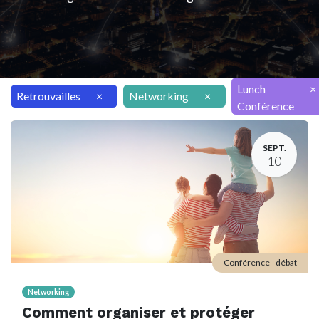
Lunch
×
Retrouvailles
×
Networking
×
Conférence
SEPT.
10
Conférence - débat
Networking
Comment organiser et protéger