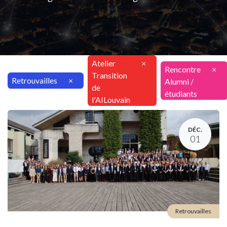
Atelier
×
Rencontre
×
Transition
Retrouvailles
×
Alumni /
de
étudiants
l'AILouvain
DÉC.
01
Retrouvailles