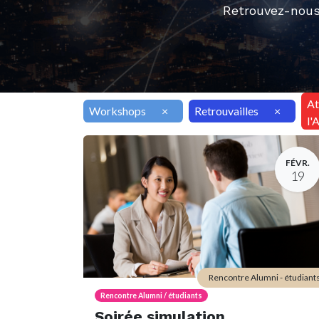
Retrouvez-nous
At
Workshops
×
Retrouvailles
×
l'
FÉVR.
19
Rencontre Alumni - étudiant
Rencontre Alumni / étudiants
Soirée simulation