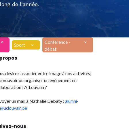
ong de l'année.
×
Conférence -
×
Sport
×
débat
 propos
us désirez associer votre image à nos activités;
omouvoir ou organiser un événement en
llaboration l'AILouvain ?
voyer un mail à Nathalie Debaty :
alumni-
l@uclouvain.be
uivez-nous