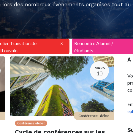
 lors des nombreux événements organisés tout au l
elier Transition de
×
Rencontre Alumni /
AILouvain
étudiants
À
MARS
10
Vo
pr
co
En
ep
s
Conférence - débat
Conférence -débat
S
Cycle de conférences sur les