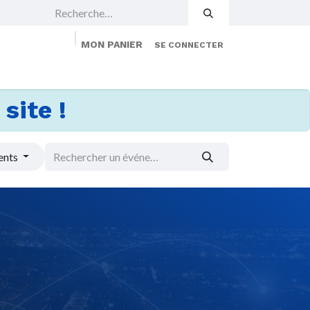
MON PANIER
SE CONNECTER
 Events
Jobs
À propos
Membership
site !
ents