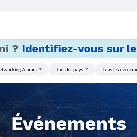
Accueil
Services
Actus et
ni ?
Identifiez-vous sur le 
etworking Alumni
Tous les pays
Tous les événem
Événements