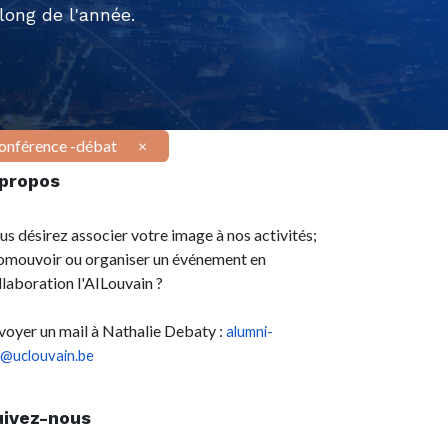
ong de l'année.
onférence -débat
×
 propos
us désirez associer votre image à nos activités;
omouvoir ou organiser un événement en
llaboration l'AILouvain ?
voyer un mail à Nathalie Debaty :
alumni-
l@uclouvain.be
uivez-nous