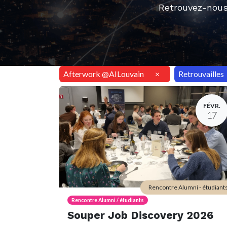
Retrouvez-nous
Afterwork @AILouvain
×
Retrouvailles
FÉVR.
17
Rencontre Alumni - étudiant
Rencontre Alumni / étudiants
Souper Job Discovery 2026