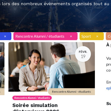
 lors des nombreux événements organisés tout au l
×
Rencontre Alumni / étudiants
×
Sport
×
C
À
FÉVR.
19
Vo
pr
co
En
ep
s
Rencontre Alumni - étudiants
Rencontre Alumni / étudiants
S
Soirée simulation