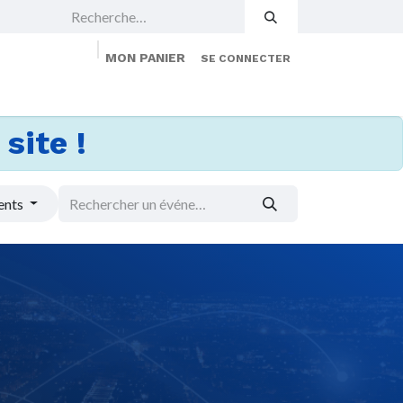
MON PANIER
SE CONNECTER
 Events
Jobs
À propos
Membership
site !
ents