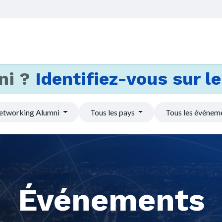
Accueil
Services
Actus et
ni ?
Identifiez-vous sur le 
etworking Alumni
Tous les pays
Tous les événem
Événements