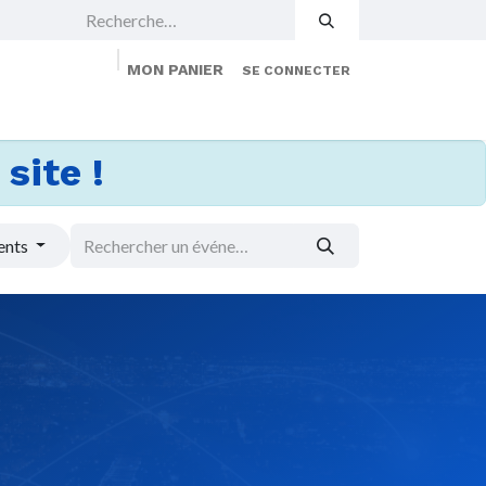
MON PANIER
SE CONNECTER
 Events
Jobs
À propos
Membership
site !
ents