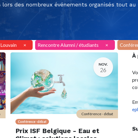
 lors des nombreux événements organisés tout au l
AILouvain
×
Rencontre Alumni / étudiants
×
Confére
À
NOV.
26
Vo
pr
co
En
ep
s
Conférence - débat
Conférence -débat
S
Prix ISF Belgique - Eau et