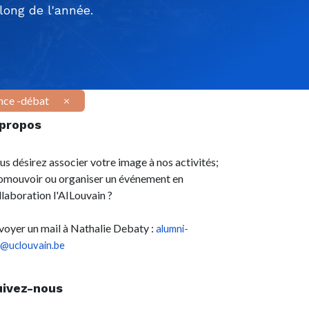
ong de l'année.
nce -débat
×
 propos
us désirez associer votre image à nos activités;
omouvoir ou organiser un événement en
llaboration l'AILouvain ?
voyer un mail à Nathalie Debaty :
alumni-
l@uclouvain.be
uivez-nous