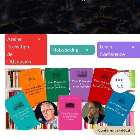
Atelier
×
Transition
Lunch
×
Networking
×
de
Conférence
l'AILouvain
DÉC.
05
Conférence - débat