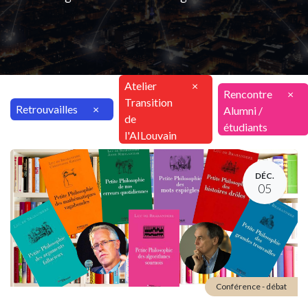
Atelier
×
Rencontre
×
Transition
Retrouvailles
×
Alumni /
de
étudiants
l'AILouvain
DÉC.
05
Conférence - débat