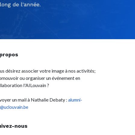
ong de l'année.
 propos
us désirez associer votre image à nos activités;
omouvoir ou organiser un événement en
llaboration l'AILouvain ?
voyer un mail à Nathalie Debaty :
alumni-
l@uclouvain.be
uivez-nous