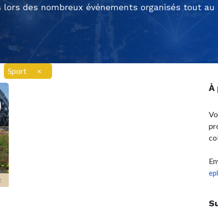
 lors des nombreux événements organisés tout au l
Sport
×
À
Vo
pr
co
En
ep
t
S