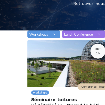
Retrouvez-nous
Workshops
×
Lunch Conférence
×
OCT.
19
Conférence - déba
Workshops
Séminaire toitures