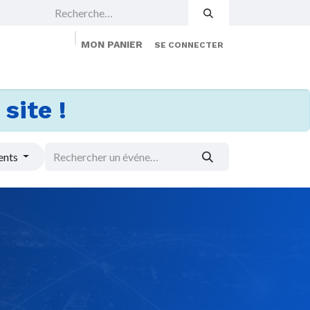
MON PANIER
SE CONNECTER
 Events
Jobs
À propos
Membership
site !
ents