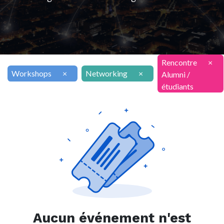
Rencontre
×
Workshops
×
Networking
×
Alumni /
étudiants
Aucun événement n'est