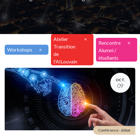
Atelier
×
Rencontre
×
Transition
Workshops
×
Alumni /
de
étudiants
l'AILouvain
OCT.
09
Conférence - débat