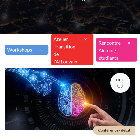
Atelier
×
Rencontre
×
Transition
Workshops
×
Alumni /
de
étudiants
l'AILouvain
OCT.
09
Conférence - débat