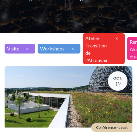
Atelier
×
Ren
Transition
Visite
×
Workshops
×
Alu
de
étu
l'AILouvain
OCT.
19
Conférence - débat