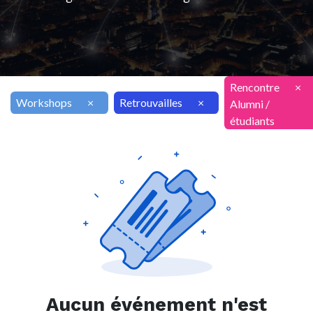
Rencontre
×
Workshops
×
Retrouvailles
×
Alumni /
étudiants
Aucun événement n'est