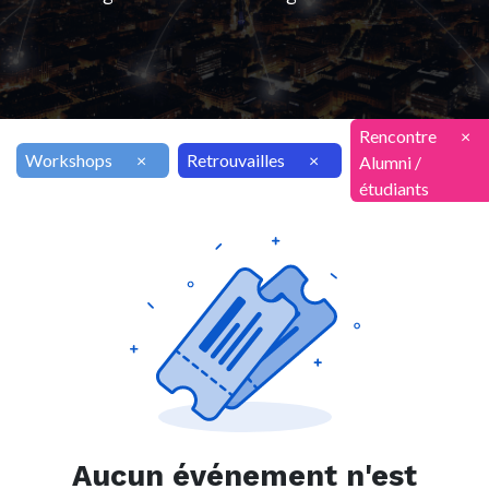
Rencontre
×
Workshops
×
Retrouvailles
×
Alumni /
étudiants
Aucun événement n'est