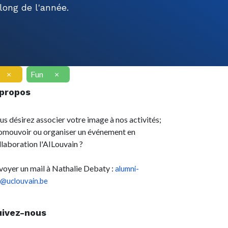
ong de l'année.
×
Fun
×
 propos
us désirez associer votre image à nos activités;
omouvoir ou organiser un événement en
llaboration l'AILouvain ?
voyer un mail à Nathalie Debaty :
alumni-
l@uclouvain.be
uivez-nous