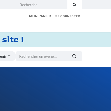
MON PANIER
SE CONNECTER
 Events
Jobs
À propos
Membership
site !
enir