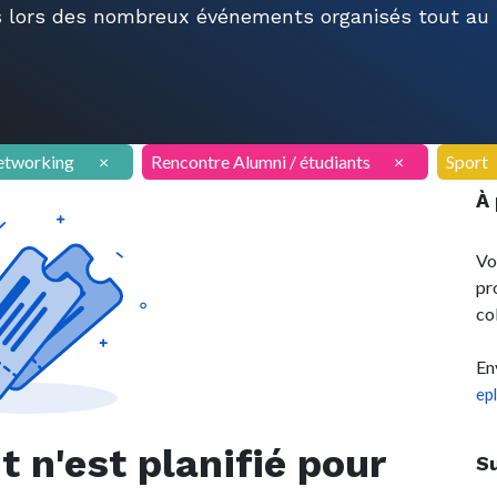
 lors des nombreux événements organisés tout au l
etworking
×
Rencontre Alumni / étudiants
×
Sport
À
Vo
pr
co
En
ep
n'est planifié pour
S