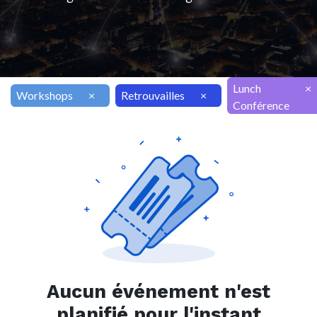
Lunch
×
Workshops
×
Retrouvailles
×
Conférence
Aucun événement n'est
planifié pour l'instant