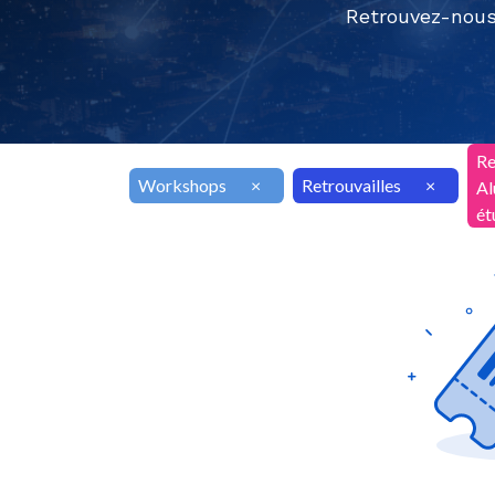
Retrouvez-nous
Re
Workshops
×
Retrouvailles
×
Al
ét