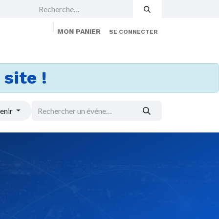
MON PANIER
SE CONNECTER
 Events
Jobs
À propos
Membership
site !
enir