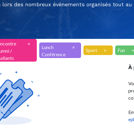
 lors des nombreux événements organisés tout au l
ncontre
×
Lunch
×
Sport
×
Fun
umni /
Conférence
udiants
À
Vo
pr
co
En
ep