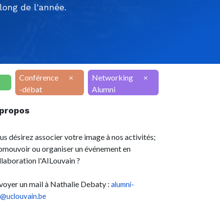
ong de l'année.
Conférence
×
Networking
×
×
-débat
Alumni
 propos
us désirez associer votre image à nos activités;
omouvoir ou organiser un événement en
llaboration l'AILouvain ?
voyer un mail à Nathalie Debaty :
alumni-
l@uclouvain.be