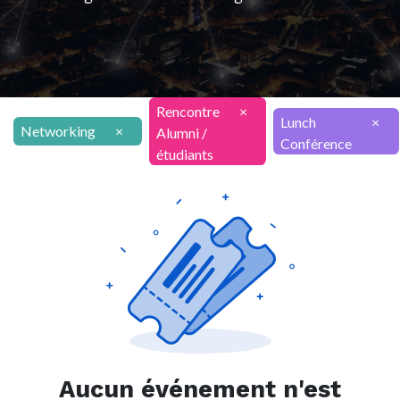
Rencontre
×
Lunch
×
Networking
×
Alumni /
Conférence
étudiants
Aucun événement n'est