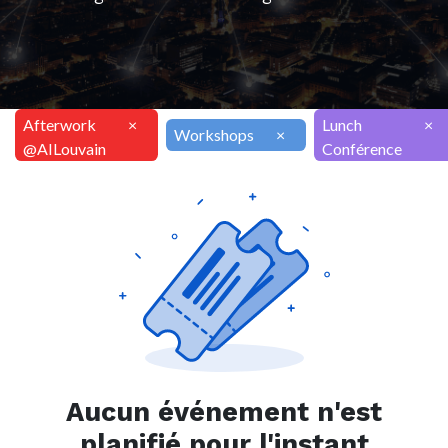
Afterwork
×
Lunch
×
Workshops
×
@AILouvain
Conférence
Aucun événement n'est
planifié pour l'instant