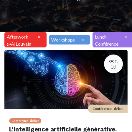
Afterwork
×
Lunch
×
Workshops
×
@AILouvain
Conférence
OCT.
09
Conférence - débat
Conférence -débat
L'intelligence artificielle générative.