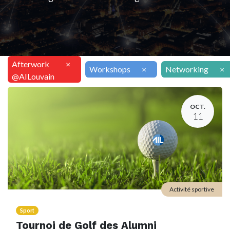
Afterwork
×
Workshops
×
Networking
×
@AILouvain
OCT.
11
Activité sportive
Sport
Tournoi de Golf des Alumni