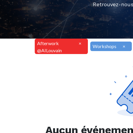
Retrouvez-nous
Afterwork
×
Workshops
×
@AILouvain
Aucun événement 