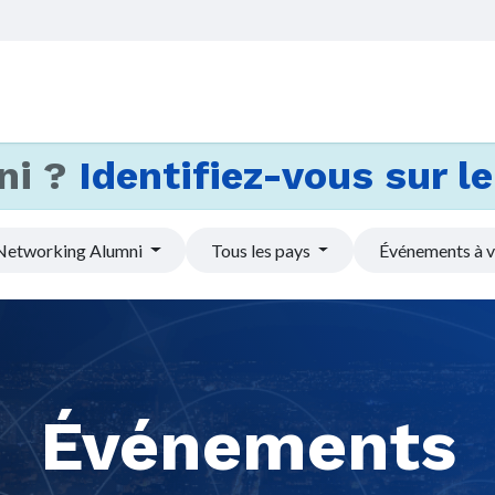
Accueil
Services
Actus et
ni ?
Identifiez-vous sur le 
Networking Alumni
Tous les pays
Événements à v
Événements