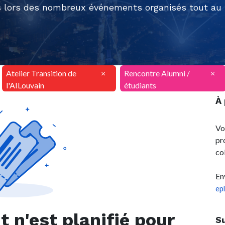
 lors des nombreux événements organisés tout au l
Atelier Transition de
×
Rencontre Alumni /
×
l'AILouvain
étudiants
À
Vo
pr
co
En
ep
n'est planifié pour
S