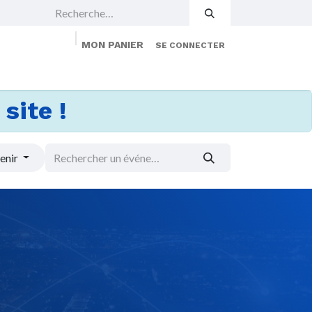
MON PANIER
SE CONNECTER
 Events
Jobs
À propos
Membership
site !
enir