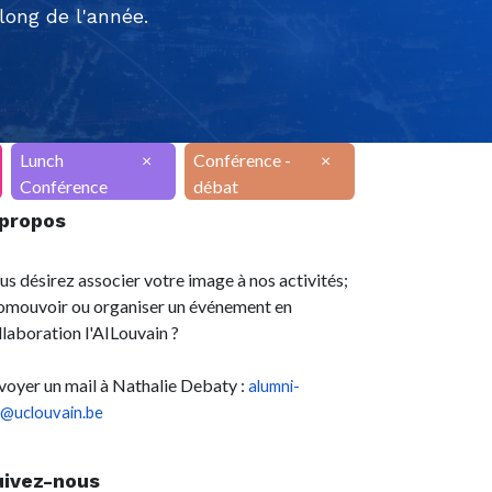
ong de l'année.
Lunch
×
Conférence -
×
Conférence
débat
 propos
us désirez associer votre image à nos activités;
omouvoir ou organiser un événement en
llaboration l'AILouvain ?
voyer un mail à Nathalie Debaty :
alumni-
l@uclouvain.be
uivez-nous