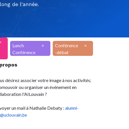
ong de l'année.
×
Lunch
×
Conférence
×
Conférence
-débat
 propos
us désirez associer votre image à nos activités;
omouvoir ou organiser un événement en
llaboration l'AILouvain ?
voyer un mail à Nathalie Debaty :
alumni-
l@uclouvain.be