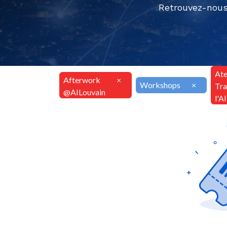
Retrouvez-nous
Ate
Afterwork
×
Workshops
×
Tra
@AILouvain
l'A