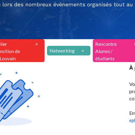
 lors des nombreux événements organisés tout au l
lier
×
Rencontre
Networking
×
nsition de
Alumni /
ILouvain
étudiants
À
Vo
pr
co
En
ep