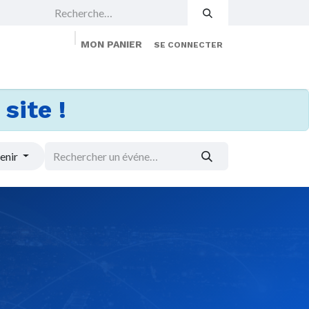
MON PANIER
SE CONNECTER
 Events
Jobs
À propos
Membership
site !
enir