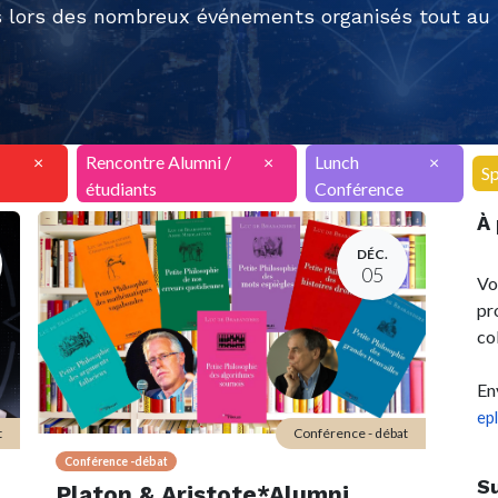
 lors des nombreux événements organisés tout au l
×
Rencontre Alumni /
×
Lunch
×
Sp
étudiants
Conférence
À
DÉC.
05
Vo
pr
co
En
ep
t
Conférence - débat
Conférence -débat
S
Platon & Aristote*Alumni