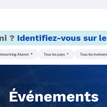
Accueil
Services
Actus et
ni ?
Identifiez-vous sur le 
etworking Alumni
Tous les pays
Tous les événem
Événements