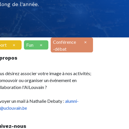
ong de l'année.
Conférence
×
ort
×
Fun
×
-débat
 propos
us désirez associer votre image à nos activités;
omouvoir ou organiser un événement en
llaboration l'AILouvain ?
voyer un mail à Nathalie Debaty :
alumni-
l@uclouvain.be
uivez-nous