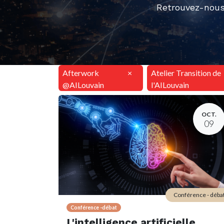
Retrouvez-nous
Afterwork
×
Atelier Transition de
@AILouvain
l'AILouvain
OCT.
09
Conférence - déba
Conférence -débat
L'intelligence artificielle