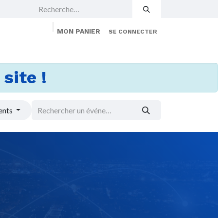
MON PANIER
SE CONNECTER
 Events
Jobs
À propos
Membership
site !
ents