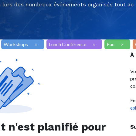
 lors des nombreux événements organisés tout au l
Workshops
×
Lunch Conférence
×
Fun
×
À
Vo
pr
co
En
ep
n'est planifié pour
S