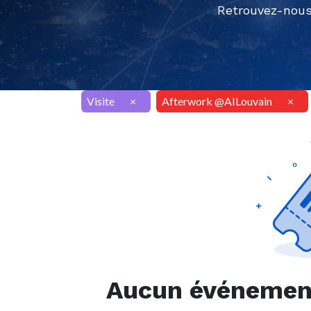
Retrouvez-nous
Visite
×
Afterwork @AILouvain
×
Aucun événement 