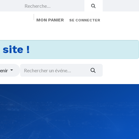
MON PANIER
SE CONNECTER
 Events
Jobs
À propos
Membership
site !
enir