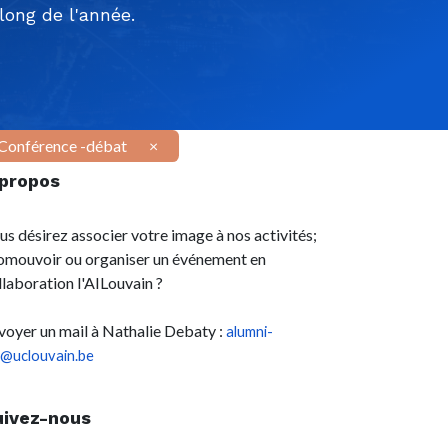
ong de l'année.
Conférence -débat
×
 propos
us désirez associer votre image à nos activités;
omouvoir ou organiser un événement en
llaboration l'AILouvain ?
voyer un mail à Nathalie Debaty :
alumni-
l@uclouvain.be
uivez-nous