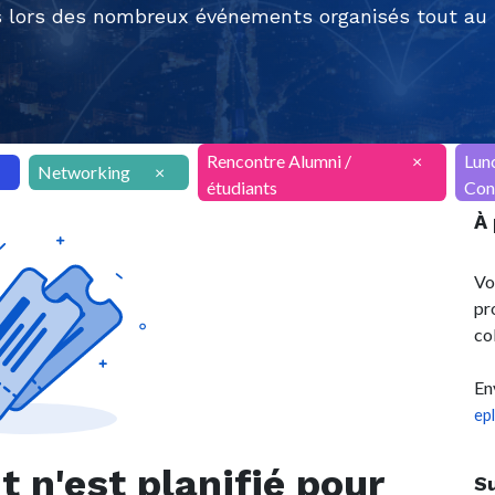
 lors des nombreux événements organisés tout au l
Rencontre Alumni /
×
Lun
Networking
×
étudiants
Con
À
Vo
pr
co
En
ep
n'est planifié pour
S