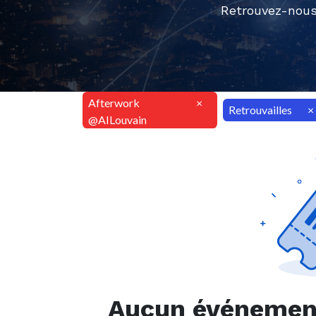
Retrouvez-nous
Afterwork
×
Retrouvailles
×
@AILouvain
Aucun événement 