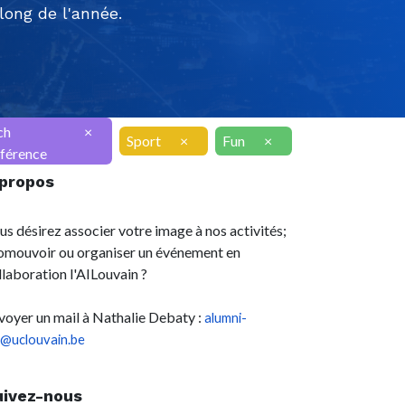
ong de l'année.
ch
×
Sport
×
Fun
×
férence
 propos
us désirez associer votre image à nos activités;
omouvoir ou organiser un événement en
llaboration l'AILouvain ?
voyer un mail à Nathalie Debaty :
alumni-
l@uclouvain.be
uivez-nous