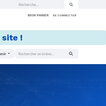
MON PANIER
SE CONNECTER
 Events
Jobs
À propos
Membership
site !
enir