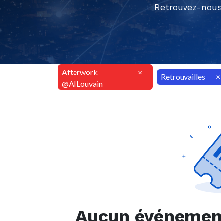
Retrouvez-nous
Afterwork
×
Retrouvailles
×
@AILouvain
Aucun événement 