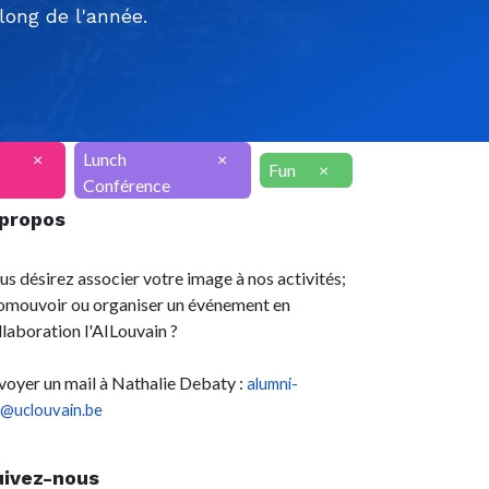
ong de l'année.
×
Lunch
×
Fun
×
Conférence
 propos
us désirez associer votre image à nos activités;
omouvoir ou organiser un événement en
llaboration l'AILouvain ?
voyer un mail à Nathalie Debaty :
alumni-
l@uclouvain.be
uivez-nous