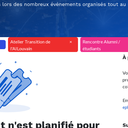
 lors des nombreux événements organisés tout au l
Atelier Transition de
×
Rencontre Alumni /
l'AILouvain
étudiants
À
Vo
pr
co
En
ep
n'est planifié pour
S