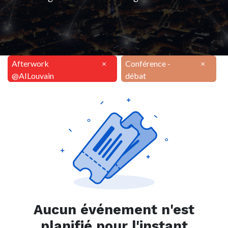
Afterwork
×
Conférence -
×
@AILouvain
débat
Aucun événement n'est
planifié pour l'instant