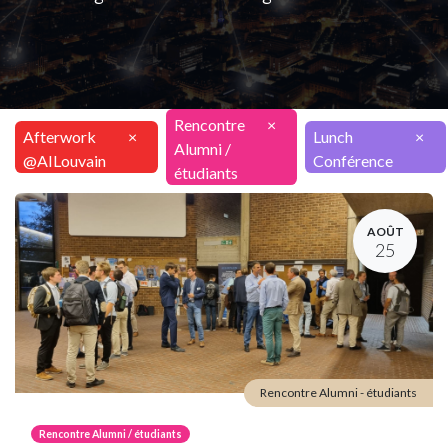
Rencontre
×
Afterwork
×
Lunch
×
Alumni /
@AILouvain
Conférence
étudiants
AOÛT
25
Rencontre Alumni - étudiants
Rencontre Alumni / étudiants