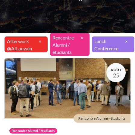
Rencontre
×
Afterwork
×
Lunch
×
Alumni /
@AILouvain
Conférence
étudiants
AOÛT
25
Rencontre Alumni - étudiants
Rencontre Alumni / étudiants