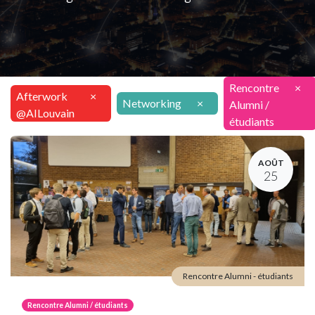
Rencontre
×
Afterwork
×
Networking
×
Alumni /
@AILouvain
étudiants
AOÛT
25
Rencontre Alumni - étudiants
Rencontre Alumni / étudiants