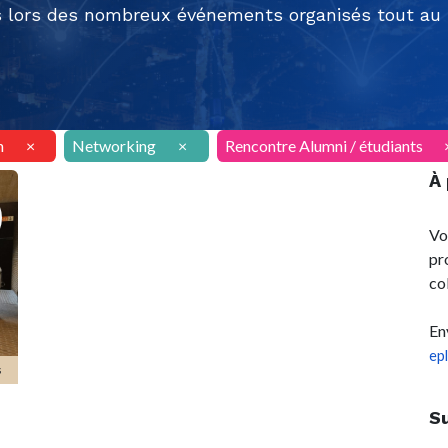
 lors des nombreux événements organisés tout au l
n
×
Networking
×
Rencontre Alumni / étudiants
À
Vo
pr
co
En
ep
s
S