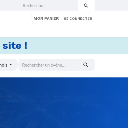
MON PANIER
SE CONNECTER
 Events
Jobs
À propos
Membership
site !
mois