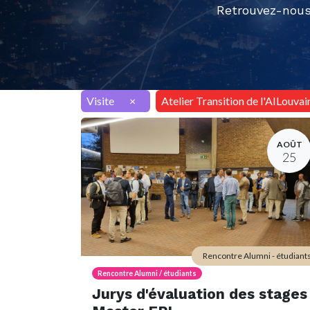
Retrouvez-nous
Visite
×
Atelier Transition de l'AILouvai
AOÛT
25
Rencontre Alumni - étudiant
Rencontre Alumni / étudiants
Jurys d'évaluation des stages