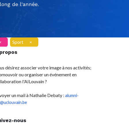
ong de l'année.
×
Sport
×
 propos
us désirez associer votre image à nos activités;
omouvoir ou organiser un événement en
llaboration l'AILouvain ?
voyer un mail à Nathalie Debaty :
alumni-
l@uclouvain.be
uivez-nous