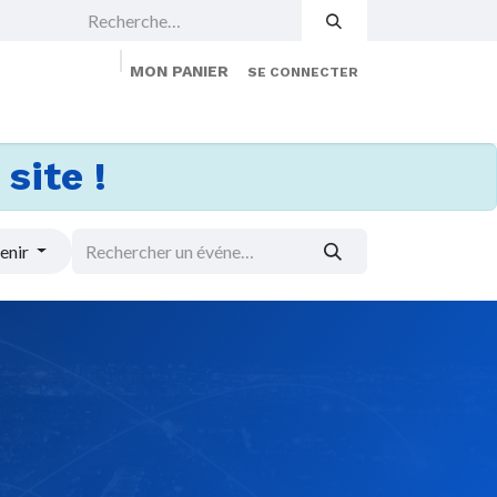
MON PANIER
SE CONNECTER
 Events
Jobs
À propos
Membership
site !
enir