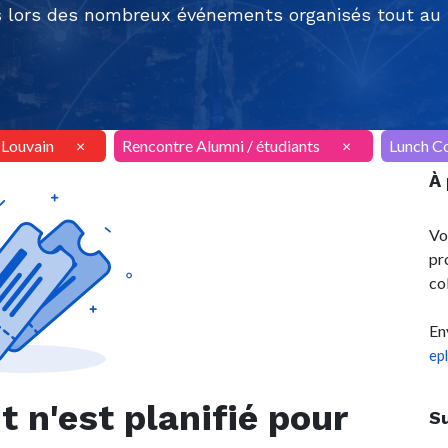
 lors des nombreux événements organisés tout au l
AILouvain
×
Rencontre Alumni / étudiants
×
Lunch C
À
Vo
pr
co
En
ep
n'est planifié pour
S