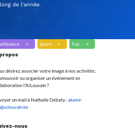
ong de l'année.
onférence
×
Sport
×
Fun
×
 propos
us désirez associer votre image à nos activités;
omouvoir ou organiser un événement en
llaboration l'AILouvain ?
voyer un mail à Nathalie Debaty :
alumni-
l@uclouvain.be
uivez-nous