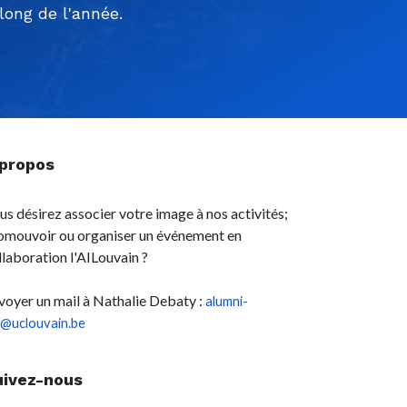
ong de l'année.
 propos
us désirez associer votre image à nos activités;
omouvoir ou organiser un événement en
llaboration l'AILouvain ?
voyer un mail à Nathalie Debaty :
alumni-
l@uclouvain.be
uivez-nous