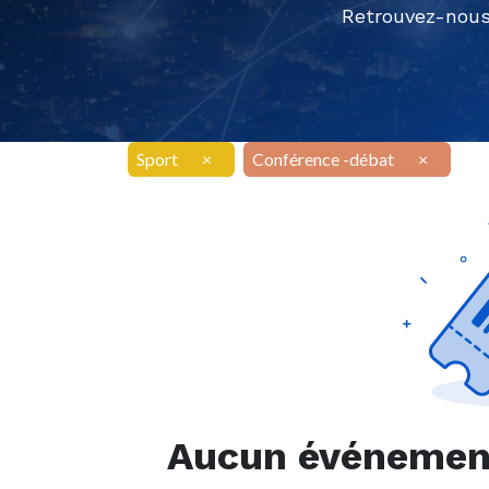
Retrouvez-nous
Sport
×
Conférence -débat
×
Aucun événement 