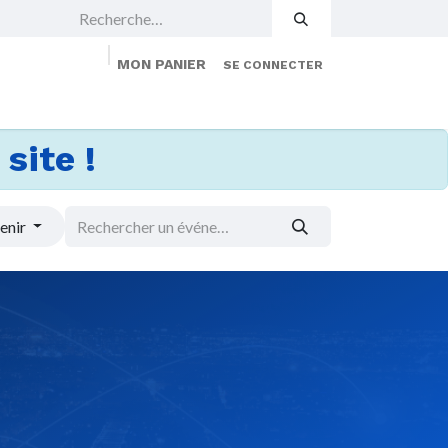
MON PANIER
SE CONNECTER
 Events
Jobs
À propos
Membership
site !
enir