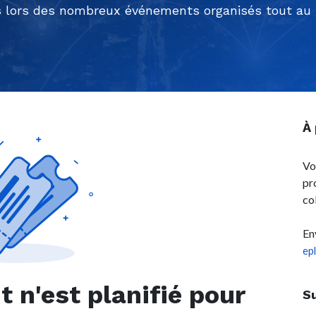
 lors des nombreux événements organisés tout au l
À
Vo
pr
co
En
ep
n'est planifié pour
S