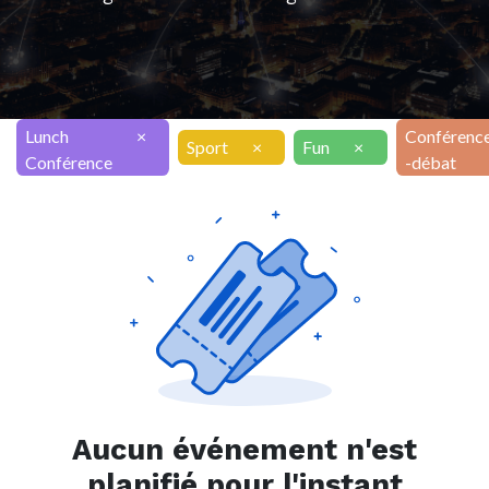
Lunch
×
Conférenc
Sport
×
Fun
×
Conférence
-débat
Aucun événement n'est
planifié pour l'instant