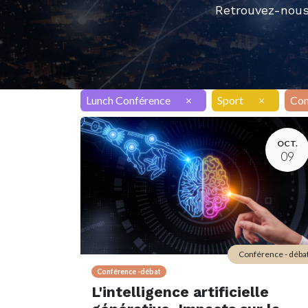
Retrouvez-nous
Lunch Conférence
×
Sport
×
Con
OCT.
09
Conférence - déba
Conférence -débat
L'intelligence artificielle