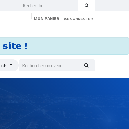
MON PANIER
SE CONNECTER
 Events
Jobs
À propos
Membership
site !
ents