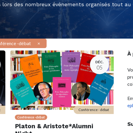
 lors des nombreux événements organisés tout au l
férence -débat
×
À
DÉC.
05
Vo
pr
co
En
ep
t
Conférence - débat
Conférence -débat
S
Platon & Aristote*Alumni