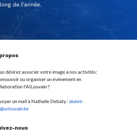
ong de l'année.
 propos
us désirez associer votre image à nos activités;
omouvoir ou organiser un événement en
llaboration l'AILouvain ?
voyer un mail à Nathalie Debaty :
alumni-
l@uclouvain.be
uivez-nous