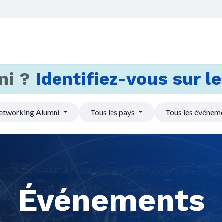
Accueil
Services
Actus et
ni ?
Identifiez-vous sur le 
etworking Alumni
Tous les pays
Tous les événem
Événements