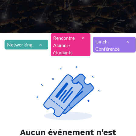
Rencontre
×
Lunch
×
Networking
×
Alumni /
Conférence
étudiants
Aucun événement n'est