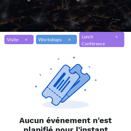
Lunch
×
Visite
×
Workshops
×
Conférence
Aucun événement n'est
planifié pour l'instant