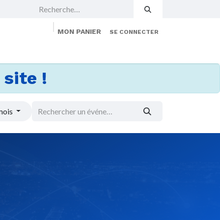
MON PANIER
SE CONNECTER
 Events
Jobs
À propos
Membership
site !
mois