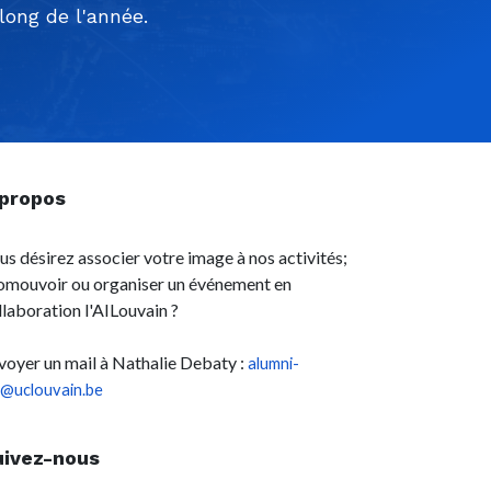
ong de l'année.
 propos
us désirez associer votre image à nos activités;
omouvoir ou organiser un événement en
llaboration l'AILouvain ?
voyer un mail à Nathalie Debaty :
alumni-
l@uclouvain.be
uivez-nous