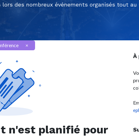
 lors des nombreux événements organisés tout au l
nférence
×
À
Vo
pr
co
En
ep
n'est planifié pour
S