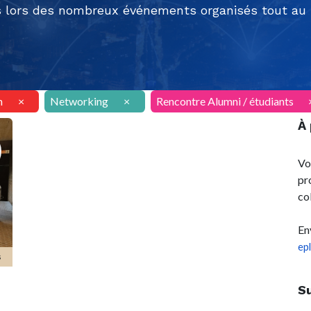
 lors des nombreux événements organisés tout au l
n
×
Networking
×
Rencontre Alumni / étudiants
À
Vo
pr
co
En
ep
s
S