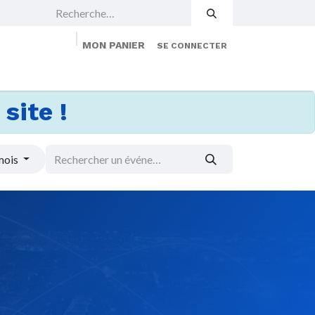
MON PANIER
SE CONNECTER
 Events
Jobs
À propos
Membership
site !
mois