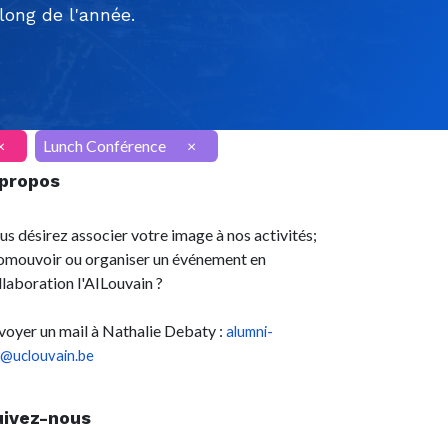
ong de l'année.
×
Lunch Conférence
×
 propos
us désirez associer votre image à nos activités;
omouvoir ou organiser un événement en
llaboration l'AILouvain ?
voyer un mail à Nathalie Debaty :
alumni-
l@uclouvain.be
uivez-nous