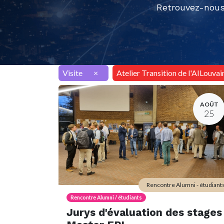
Retrouvez-nous
Visite
×
Atelier Transition de l'AILouvai
AOÛT
25
Rencontre Alumni - étudiant
Rencontre Alumni / étudiants
Jurys d'évaluation des stages