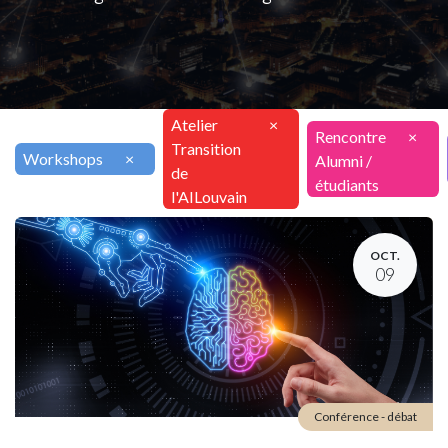
Atelier
×
Rencontre
×
Transition
Workshops
×
Alumni /
de
étudiants
l'AILouvain
OCT.
09
Conférence - débat