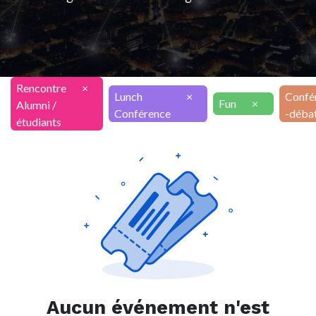
Rencontre
×
Lunch
×
Confé
Fun
×
Alumni /
Conférence
-déba
étudiants
Aucun événement n'est