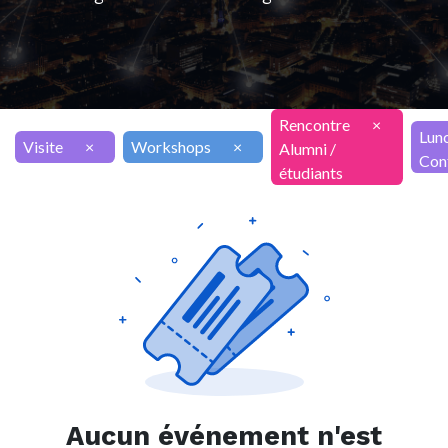
Rencontre
×
Lun
Visite
×
Workshops
×
Alumni /
Con
étudiants
Aucun événement n'est