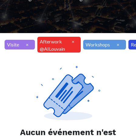
Afterwork
×
Visite
×
Workshops
×
Re
@AILouvain
Aucun événement n'est