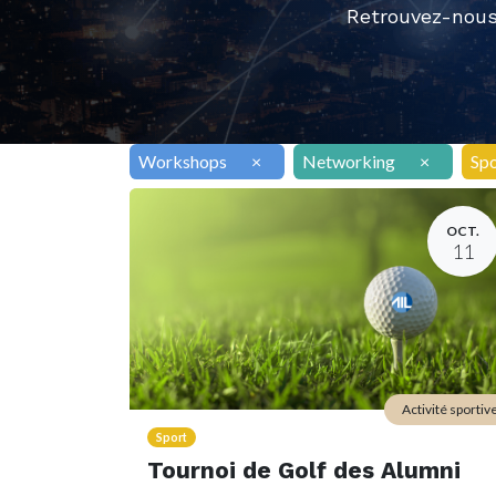
Retrouvez-nous
Workshops
×
Networking
×
Sp
OCT.
11
Activité sportiv
Sport
Tournoi de Golf des Alumni