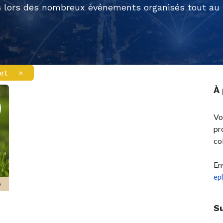
 lors des nombreux événements organisés tout au l
ort
×
À
Vo
pr
co
En
ep
e
S