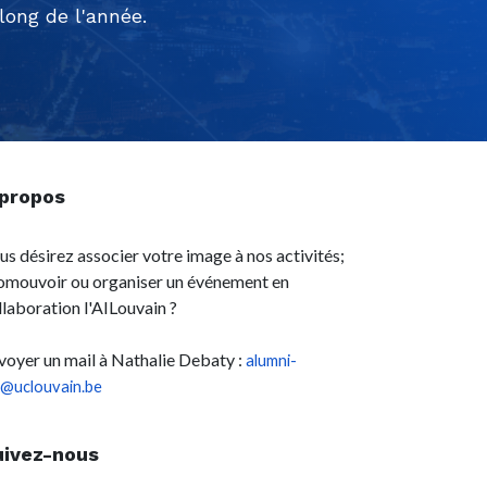
ong de l'année.
 propos
us désirez associer votre image à nos activités;
omouvoir ou organiser un événement en
llaboration l'AILouvain ?
voyer un mail à Nathalie Debaty :
alumni-
l@uclouvain.be
uivez-nous