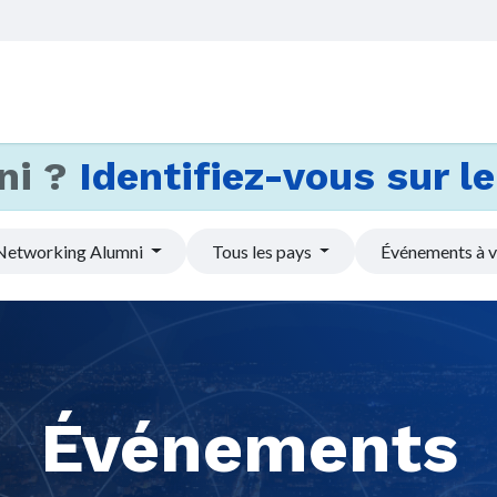
Accueil
Services
Actus et
ni ?
Identifiez-vous sur le 
Networking Alumni
Tous les pays
Événements à v
Événements