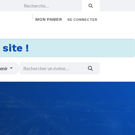
MON PANIER
SE CONNECTER
 Events
Jobs
À propos
Membership
site !
enir