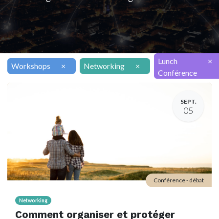
Lunch
×
Workshops
×
Networking
×
Conférence
SEPT.
05
Conférence - débat
Networking
Comment organiser et protéger