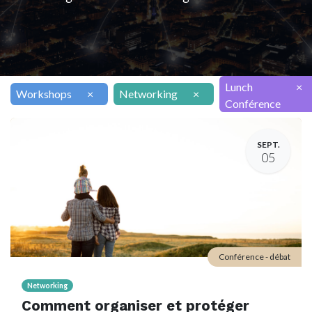
Lunch
×
Workshops
×
Networking
×
Conférence
SEPT.
05
Conférence - débat
Networking
Comment organiser et protéger