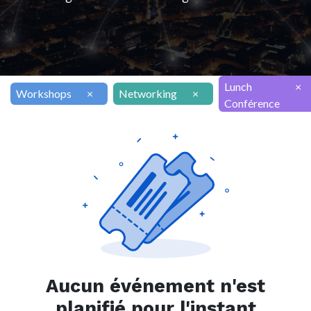
Lunch
×
Workshops
×
Networking
×
Conférence
Aucun événement n'est
planifié pour l'instant