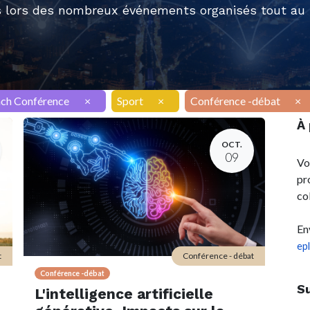
 lors des nombreux événements organisés tout au l
nch Conférence
×
Sport
×
Conférence -débat
×
À
OCT.
09
Vo
pr
co
En
ep
t
Conférence - débat
Conférence -débat
S
L'intelligence artificielle