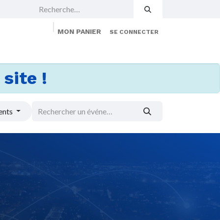
MON PANIER
SE CONNECTER
 Events
Jobs
À propos
Membership
site !
ents