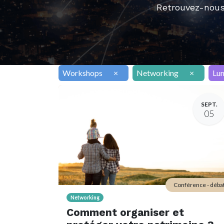
Retrouvez-nous
Workshops
×
Networking
×
Lu
SEPT.
05
Conférence - déba
Networking
Comment organiser et