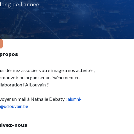
ong de l'année.
 propos
us désirez associer votre image à nos activités;
omouvoir ou organiser un événement en
llaboration l'AILouvain ?
voyer un mail à Nathalie Debaty :
alumni-
l@uclouvain.be
uivez-nous