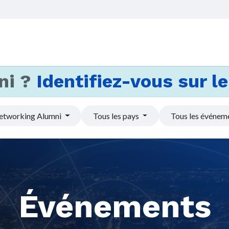
Accueil
Services
Actus et
ni ?
Identifiez-vous sur le 
etworking Alumni
Tous les pays
Tous les événem
Événements