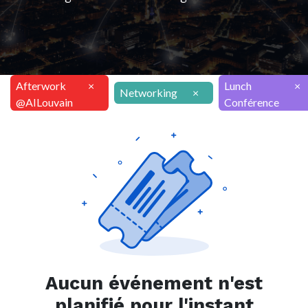
Afterwork
×
Lunch
×
Networking
×
@AILouvain
Conférence
Aucun événement n'est
planifié pour l'instant